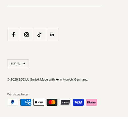
Land/Region
EUR €
© 2026 ZOÉ LU GmbH. Made with ❤️ in Munich, Germany.
Wir akzeptieren