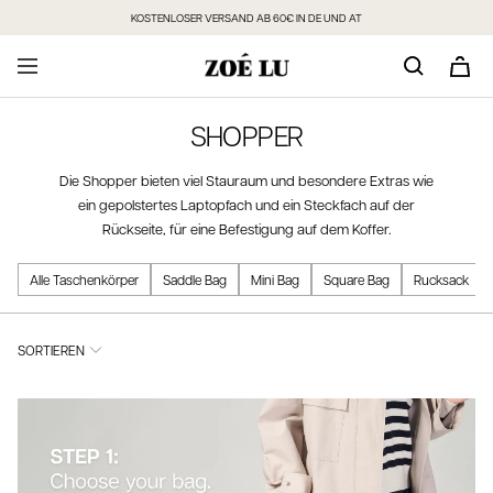
Direkt
KOSTENLOSER VERSAND AB 60€ IN DE UND AT
zum
Inhalt
SHOPPER
Die Shopper bieten viel Stauraum und besondere Extras wie
ein gepolstertes Laptopfach und ein Steckfach auf der
Rückseite, für eine Befestigung auf dem Koffer.
Alle Taschenkörper
Saddle Bag
Mini Bag
Square Bag
Rucksack
SORTIEREN