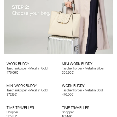
WORK BUDDY
MINI WORK BUDDY
Taschenkörper - Metall in Gold
Taschenkörper - Metall in Silber
Angebotspreis
Angebotspreis
476.06€
359.95€
MINI WORK BUDDY
WORK BUDDY
Taschenkörper - Metall in Gold
Taschenkörper - Metall in Gold
Angebotspreis
Angebotspreis
372.19€
476.06€
TIME TRAVELLER
TIME TRAVELLER
Shopper
Shopper
Angebotspreis
Angebotspreis
177.44€
177.44€