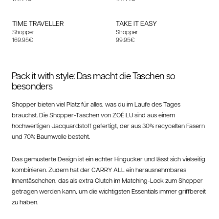
TIME TRAVELLER
TAKE IT EASY
Shopper
Shopper
Angebotspreis
Angebotspreis
169.95€
99.95€
Pack it with style: Das macht die Taschen so
besonders
Shopper bieten viel Platz für alles, was du im Laufe des Tages
brauchst. Die Shopper-Taschen von ZOÉ LU sind aus einem
hochwertigen Jacquardstoff gefertigt, der aus 30% recycelten Fasern
und 70% Baumwolle besteht.
Das gemusterte Design ist ein echter Hingucker und lässt sich vielseitig
kombinieren. Zudem hat der CARRY ALL ein herausnehmbares
Innentäschchen, das als extra Clutch im Matching-Look zum Shopper
getragen werden kann, um die wichtigsten Essentials immer griffbereit
zu haben.