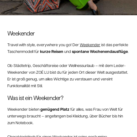
Weekender
Travel with style, everywhere you go! Der
Weekender
ist das perfekte
Taschenmodell für
kurze Reisen
und
spontane Wochenendausflüge
.
Ob Städtetrip, Geschäftsreise oder Wellnessurlaub – mit dem Leder-
Weekender von ZOÉ LU bist du für jeden Ort dieser Welt ausgestattet.
Er ist groß genug, um alles Wichtige zu verstauen und vereint
Funktionalität mit Stil.
Was ist ein Weekender?
Weekender bieten
genügend Platz
für alles, was Frau von Welt für
unterwegs braucht – angefangen bei Kleidung, über Bücher bis hin
zum Notebook.
Charakteristisch für einen Weekender ist seine geräumige,