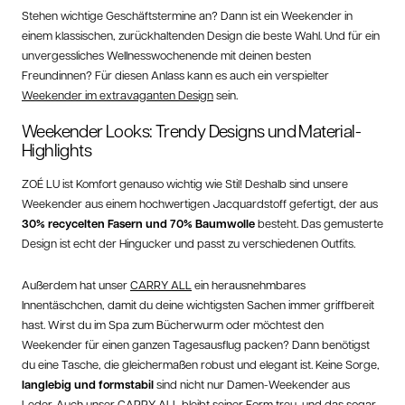
Stehen wichtige Geschäftstermine an? Dann ist ein Weekender in
einem klassischen, zurückhaltenden Design die beste Wahl. Und für ein
unvergessliches Wellnesswochenende mit deinen besten
Freundinnen? Für diesen Anlass kann es auch ein verspielter
Weekender im extravaganten Design
sein.
Weekender Looks: Trendy Designs und Material-
Highlights
ZOÉ LU ist Komfort genauso wichtig wie Stil! Deshalb sind unsere
Weekender aus einem hochwertigen Jacquardstoff gefertigt, der aus
30% recycelten Fasern und 70% Baumwolle
besteht. Das gemusterte
Design ist echt der Hingucker und passt zu verschiedenen Outfits.
Außerdem hat unser
CARRY ALL
ein herausnehmbares
Innentäschchen, damit du deine wichtigsten Sachen immer griffbereit
hast. Wirst du im Spa zum Bücherwurm oder möchtest den
Weekender für einen ganzen Tagesausflug packen? Dann benötigst
du eine Tasche, die gleichermaßen robust und elegant ist. Keine Sorge,
langlebig und formstabil
sind nicht nur Damen-Weekender aus
Leder. Auch unser CARRY ALL bleibt seiner Form treu, und das sogar