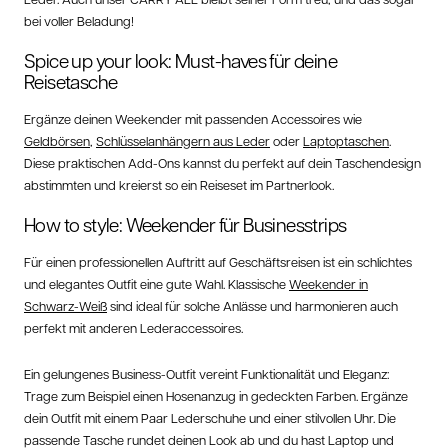
bei voller Beladung!
Spice up your look: Must-haves für deine
Reisetasche
Ergänze deinen Weekender mit passenden Accessoires wie
Geldbörsen
,
Schlüsselanhängern aus Leder
oder
Laptoptaschen
.
Diese praktischen Add-Ons kannst du perfekt auf dein Taschendesign
abstimmten und kreierst so ein Reiseset im Partnerlook.
How to style: Weekender für Businesstrips
Für einen professionellen Auftritt auf Geschäftsreisen ist ein schlichtes
und elegantes Outfit eine gute Wahl. Klassische
Weekender in
Schwarz-Weiß
sind ideal für solche Anlässe und harmonieren auch
perfekt mit anderen Lederaccessoires.
Ein gelungenes Business-Outfit vereint Funktionalität und Eleganz:
Trage zum Beispiel einen Hosenanzug in gedeckten Farben. Ergänze
dein Outfit mit einem Paar Lederschuhe und einer stilvollen Uhr. Die
passende Tasche rundet deinen Look ab und du hast Laptop und