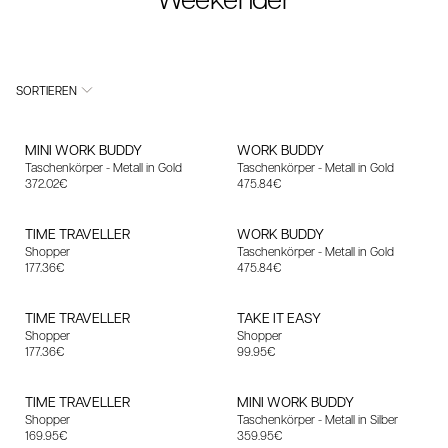
SORTIEREN
MINI WORK BUDDY
WORK BUDDY
Taschenkörper - Metall in Gold
Taschenkörper - Metall in Gold
Angebotspreis
Angebotspreis
372.02€
475.84€
TIME TRAVELLER
WORK BUDDY
Shopper
Taschenkörper - Metall in Gold
Angebotspreis
Angebotspreis
177.36€
475.84€
TIME TRAVELLER
TAKE IT EASY
Shopper
Shopper
Angebotspreis
Angebotspreis
177.36€
99.95€
TIME TRAVELLER
MINI WORK BUDDY
Shopper
Taschenkörper - Metall in Silber
Angebotspreis
Angebotspreis
169.95€
359.95€