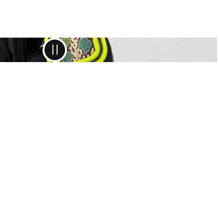
sch
mtausch mit dem gleichen Produkt kannst du im
nportal anmelden und ist kostenfrei.
ationen & Mängel
ein Artikel einen Mangel aufweisen oder beschädigt bei
ekommen sein, wende dich bitte an unseren
service unter
shop@zoelu.com
.
uns dazu eine kurze Beschreibung des Mangels sowie
o.
So können wir den Fall schnell prüfen.
serer Einschätzung erhältst du selbstverständlich
ein
loses Retourenlabel
von uns, damit du den Artikel
liziert zurücksenden kannst
agen wende dich bitte an: shop@zoelu.com