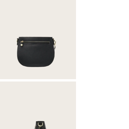
5 CHF p
Versand
Deine 
Rück
Alle im
von 14 
Rückse
abgezo
Retour
2,95 E
Retour
3,95 E