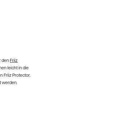
tz den
Friiz
n leicht in die
 Friiz Protector,
rt werden.