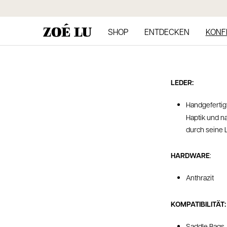
Direkt
zum
Inhalt
SHOP
ENTDECKEN
KONF
LEDER:
Handgefertig
Haptik und n
durch seine L
HARDWARE
:
Anthrazit
KOMPATIBILITÄT
Saddle Bags