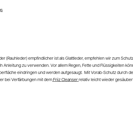
gs
der (Rauhleder) empfindlicher ist als Glattleder, empfehlen wir zum Schu
h Anleitung zu verwenden. Vor allem Regen, Fette und Flüssigkeiten könne
berfläche eindringen und werden aufgesaugt.
Mit Vorab-Schutz durch den
er bei Verfärbungen mit dem
Friiz Cleanser
relativ leicht wieder gesäube