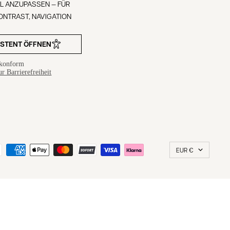
LL ANZUPASSEN — FÜR
KONTRAST, NAVIGATION
.
ISTENT ÖFFNEN
konform
r Barrierefreiheit
Land/Region
EUR €