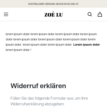
Direkt
KOSTENLOSER VERSAND AB 60€ IN DE UND AT
zum
Inhalt
lorem ipsum dolor lorem ipsum dolor lorem ipsum dolor lorem ipsum
dolor lorem ipsum dolor lorem ipsum dolor lorem ipsum dolor lorem
ipsum dolor lorem ipsum dolor lorem ipsum dolor
Lorem ipsum dolor
lorem ipsum dolor !
Widerruf erklären
Füllen Sie das folgende Formular aus, um Ihre
Widerrufserklärung abzugeben.