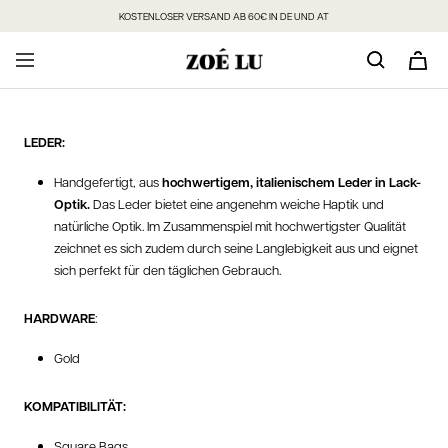
Direkt
KOSTENLOSER VERSAND AB 60€ IN DE UND AT
zum
Inhalt
LEDER:
Handgefertigt, aus
hochwertigem, italienischem Leder in Lack-
Optik.
Das Leder bietet eine angenehm weiche Haptik und
natürliche Optik. Im Zusammenspiel mit hochwertigster Qualität
zeichnet es sich zudem durch seine Langlebigkeit aus und eignet
sich perfekt für den täglichen Gebrauch.
HARDWARE
:
Gold
KOMPATIBILITÄT:
Square Bags