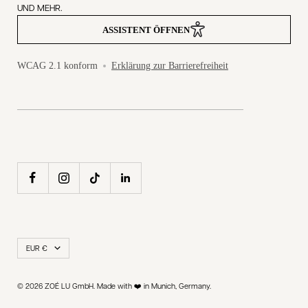
UND MEHR.
ASSISTENT ÖFFNEN
WCAG 2.1 konform
Erklärung zur Barrierefreiheit
Land/Region
EUR €
© 2026 ZOÉ LU GmbH. Made with ❤️ in Munich, Germany.