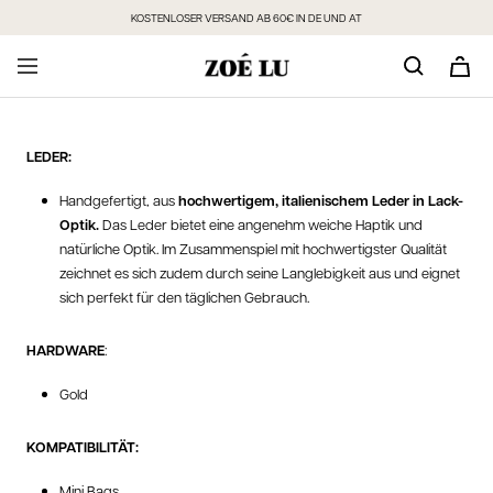
Direkt
KOSTENLOSER VERSAND AB 60€ IN DE UND AT
zum
Inhalt
LEDER:
Handgefertigt, aus
hochwertigem, italienischem Leder in Lack-
Optik.
Das Leder bietet eine angenehm weiche Haptik und
natürliche Optik. Im Zusammenspiel mit hochwertigster Qualität
zeichnet es sich zudem durch seine Langlebigkeit aus und eignet
sich perfekt für den täglichen Gebrauch.
HARDWARE
:
Gold
KOMPATIBILITÄT:
Mini Bags