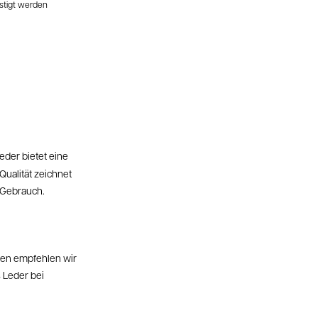
stigt werden
eder bietet eine
ualität zeichnet
n Gebrauch.
ben empfehlen wir
 Leder bei