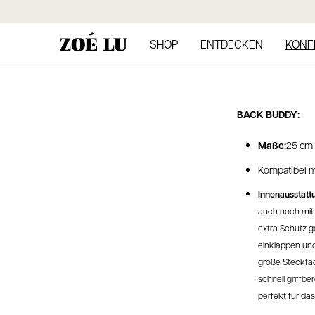
Direkt
zum
Inhalt
SHOP
ENTDECKEN
KONF
BACK BUDDY:
Maße:
25 cm 
Kompatibel m
Innenausstatt
a
uch
noch mit
extra Schutz
g
einklappen und
große Steckfac
schnell griffb
perfekt für d
a