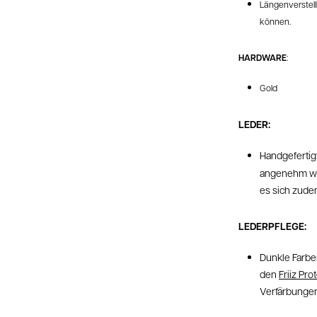
Längenverstell
können.
HARDWARE
:
Gold
LEDER:
Handgefertig
angenehm wei
es sich zude
LEDERPFLEGE:
Dunkle Farbe
den
Friiz Pro
Verfärbungen 