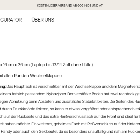
KOSTENLOSER VERSAND AB 60€ IN DE UND AT
IGURATOR
ÜBER UNS
x 16 cm x 36 cm (Laptop bis
13/14
Zoll ohne Hülle)
it allen Runden Wechselklappen
ung
:
Das Hauptfach ist verschließbar mit der Wechselklappe und dem Magnetversch
 einem farblich passendem Nylonzipper.
Der
verstärke
Boden
hat
zwei rechteckig
egen Abnutzung
beim Abstellen
und zusätzliche Stabilität
bieten
.
Die
Seiten des Ru
 durch Druckknöpfe fixieren,
so kann er etwas vergrößert oder entsprechend ver
h auf der Rückseite und das extra Reißverschlussfach auf der Front
sind ideal für
ereit haben möchte. Ein weiteres, geheimes
Fach mit Reißverschluss auf der hintere
s
Handy oder auch
den
Geldbeutel, da es b
esonders u
nauffällig und nah am Rücke