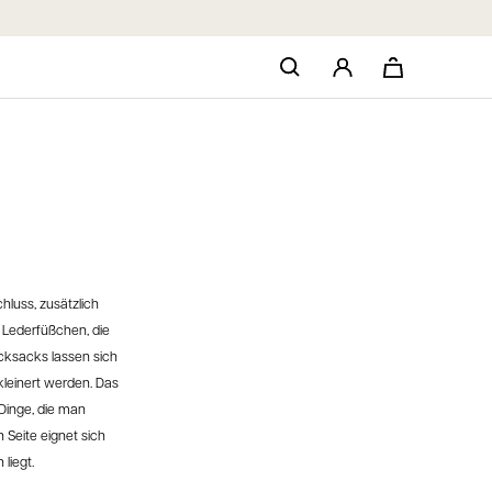
luss, zusätzlich
e Lederfüßchen
, die
cksacks lassen sich
kleinert werden
.
Das
 Dinge, die man
n
Seite
eignet sich
n
liegt.