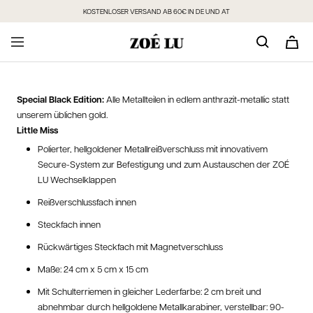
Direkt
KOSTENLOSER VERSAND AB 60€ IN DE UND AT
zum
Inhalt
Special Black Edition:
Alle Metallteilen in edlem anthrazit-metallic statt
unserem üblichen gold.
Little Miss
Polierter, hellgoldener Metallreißverschluss mit innovativem
Secure-System zur Befestigung und zum Austauschen der ZOÉ
LU Wechselklappen
Reißverschlussfach innen
Steckfach innen
Rückwärtiges Steckfach mit Magnetverschluss
Maße: 24 cm x 5 cm x 15 cm
Mit Schulterriemen in gleicher Lederfarbe: 2 cm breit und
abnehmbar durch hellgoldene Metallkarabiner, verstellbar: 90-