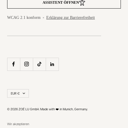
ASSISTENT ÖFFNEN
WCAG 2.1 konform
Erklärung zur Barrierefreiheit
Land/Region
EUR €
© 2026 ZOÉ LU GmbH. Made with ❤️ in Munich, Germany.
Wir akzeptieren