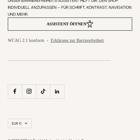
UNSER BARRIEREFREIHEITS-ASSISTENT HILFT DIR, DEN SHOP
INDIVIDUELL ANZUPASSEN — FÜR SCHRIFT, KONTRAST, NAVIGATION
UND MEHR.
ASSISTENT ÖFFNEN
WCAG 2.1 konform
Erklärung zur Barrierefreiheit
Land/Region
EUR €