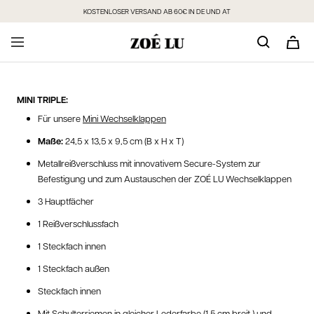
Direkt
KOSTENLOSER VERSAND AB 60€ IN DE UND AT
zum
Inhalt
MINI TRIPLE:
Für unsere
Mini Wechselklappen
Maße:
24,5 x 13,5 x 9,5 cm (B x H x T)
Metallreißverschluss mit innovativem Secure-System zur
Befestigung und zum Austauschen der ZOÉ LU Wechselklappen
3 Hauptfächer
1 Reißverschlussfach
1 Steckfach innen
1 Steckfach außen
Steckfach innen
Mit Schulterriemen in gleicher Lederfarbe (1,5 cm breit ) und