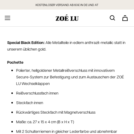
Direkt
KOSTENLOSER VERSAND AB 60€ IN DE UND AT
zum
Inhalt
Special Black Edition:
Alle Metallteile in edlem anthrazit-metallic statt in
unserem üblichen gold.
Pochette
Polierter, hellgoldener Metallreißverschluss mit innovativem
Secure-System zur Befestigung und zum Austauschen der ZOÉ
LU Wechselklappen
Reißverschlussfach innen
Steckfach innen
Rückwärtiges Steckfach mit Magnetverschluss
Maße: ca. 27 x 15 x 4 cm (B x H x T)
Mit 2 Schulterriemen in gleicher Lederfarbe und abnehmbar