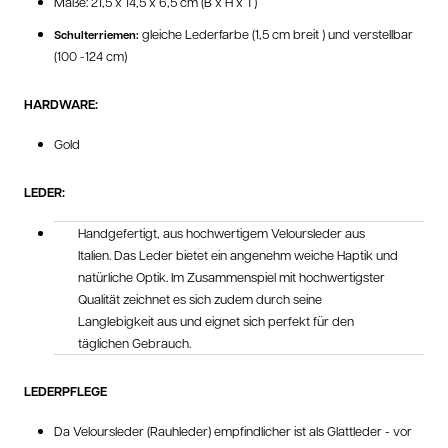
Maße: 21,5 x 14,5 x 6,5 cm (B x H x T)
gleiche Lederfarbe (1,5 cm breit ) und verstellbar
Schulterriemen:
(100 -124 cm)
HARDWARE:
Gold
LEDER:
Handgefertigt, aus hochwertigem Veloursleder aus
Italien. Das Leder bietet ein angenehm weiche Haptik und
natürliche Optik. Im Zusammenspiel mit hochwertigster
Qualität zeichnet es sich zudem durch seine
Langlebigkeit aus und eignet sich perfekt für den
täglichen Gebrauch.
LEDERPFLEGE
Da Veloursleder (Rauhleder) empfindlicher ist als Glattleder - vor