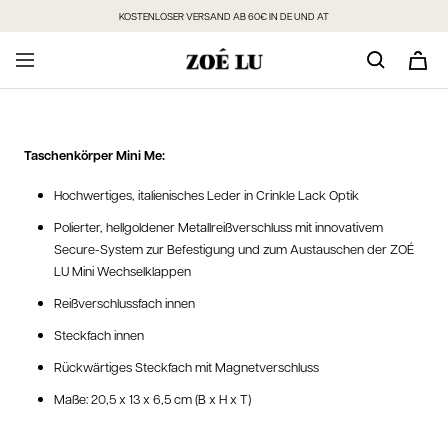
Direkt
KOSTENLOSER VERSAND AB 60€ IN DE UND AT
zum
Inhalt
Taschenkörper Mini Me:
Hochwertiges, italienisches Leder in Crinkle Lack Optik
Polierter, hellgoldener Metallreißverschluss mit innovativem
Secure-System zur Befestigung und zum Austauschen der ZOÉ
LU Mini Wechselklappen
Reißverschlussfach innen
Steckfach innen
Rückwärtiges Steckfach mit Magnetverschluss
Maße: 20,5 x 13 x 6,5 cm (B x H x T)