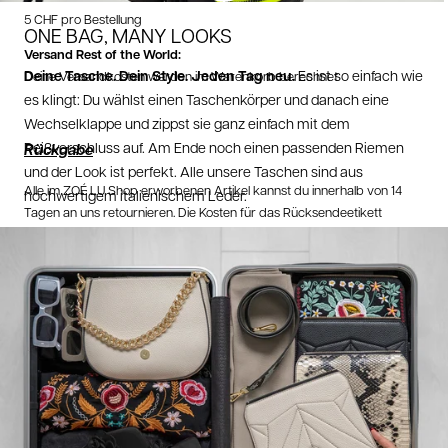
5 CHF pro Bestellung
ONE BAG, MANY LOOKS
Versand Rest of the World:
Deine Tasche. Dein Style. Jeden Tag neu.
Es ist so einfach wie
Deine Versandkosten werden im Warenkorb berechnet
es klingt: Du wählst einen Taschenkörper und danach eine
Wechselklappe und zippst sie ganz einfach mit dem
Reißverschluss auf. Am Ende noch einen passenden Riemen
Rückgabe
und der Look ist perfekt. Alle unsere Taschen sind aus
Alle im ZOÉ LU Shop erworbenen Artikel kannst du innerhalb von 14
hochwertigem italienischem Leder.
Tagen an uns retournieren. Die Kosten für das Rücksendeetikett
werden von deiner Rücksendung abgezogen.
Retoure aus Deutschland:
2,95 EUR
Retoure aus Österreich:
3,95 EUR
Wichtig
: Bei
Schweizer Bestellungen
liegt ein Retourelabel in deinem
Paket. Da musst du nichts mehr anmelden!
10 EUR Rückversand