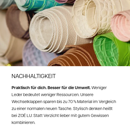
angekommen sein, wende dich bitte an unseren Kundenservice unter
shop@zoelu.com
.
Sende uns dazu eine kurze Beschreibung des Mangels sowie
ein Foto.
So können wir den Fall schnell prüfen.
Nach unserer Einschätzung erhältst du selbstverständlich
ein
kostenloses Retourenlabel
von uns, damit du den Artikel unkompliziert
zurücksenden kannst
Bei Fragen wende dich bitte an: shop@zoelu.com
NACHHALTIGKEIT
Praktisch für dich. Besser für die Umwelt.
Weniger
Leder bedeutet weniger Ressourcen. Unsere
Wechselklappen sparen bis zu 70 % Material im Vergleich
zu einer normalen neuen Tasche. Stylisch denken heißt
bei ZOÉ LU: Statt Verzicht lieber mit gutem Gewissen
kombinieren.