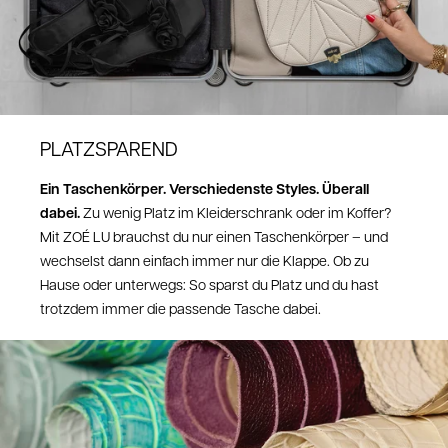
Retoure aus anderen EU Ländern:
10 EUR Rückversand
Retoure aus NON-EU Ländern (außer Schweiz)
10 CHF Rückversand
PLATZSPAREND
Hier kannst du deine Retoure anmelden:
https://zoelu.com/pages/retoure
Ein Taschenkörper. Verschiedenste Styles. Überall
Nach Eingang deiner Retoure kann die Bearbeitungszeit bis zu 14 Tage
dabei.
Zu wenig Platz im Kleiderschrank oder im Koffer?
dauern.
Die Gutschrift erfolgt auf das von dir gewählte Zahlungsmittel.
Mit ZOÉ LU brauchst du nur einen Taschenkörper – und
Wenn du per Gutschein bezahlt hast, wird dir das Geld wieder auf den
wechselst dann einfach immer nur die Klappe. Ob zu
Gutschein gutgeschrieben.
Hause oder unterwegs: So sparst du Platz und du hast
trotzdem immer die passende Tasche dabei.
Umtausch
Einen Umtausch mit dem gleichen Produkt kannst du im
Retourenportal anmelden und ist kostenfrei.
Reklamationen & Mängel
Sollte ein Artikel einen Mangel aufweisen oder beschädigt bei dir