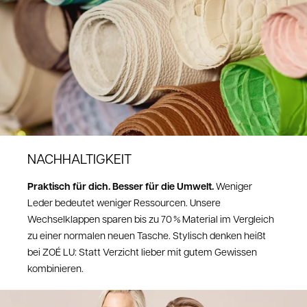
Sende uns dazu eine kurze Beschreibung des Mangels sowie
ein Foto.
So können wir den Fall schnell prüfen.
Nach unserer Einschätzung erhältst du selbstverständlich
ein
kostenloses Retourenlabel
von uns, damit du den Artikel unkompliziert
zurücksenden kannst
Bei Fragen wende dich bitte an: shop@zoelu.com
NACHHALTIGKEIT
Praktisch für dich. Besser für die Umwelt.
Weniger
Leder bedeutet weniger Ressourcen. Unsere
Wechselklappen sparen bis zu 70 % Material im Vergleich
zu einer normalen neuen Tasche. Stylisch denken heißt
bei ZOÉ LU: Statt Verzicht lieber mit gutem Gewissen
kombinieren.