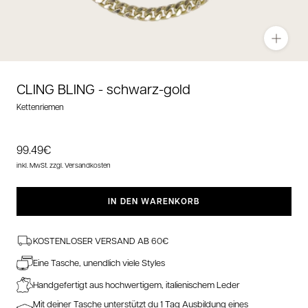
Zoom
CLING BLING -
schwarz-gold
Kettenriemen
Angebotspreis
99.49€
inkl. MwSt.
zzgl. Versandkosten
IN DEN WARENKORB
KOSTENLOSER VERSAND AB 60€
Eine Tasche, unendlich viele Styles
Handgefertigt aus hochwertigem, italienischem Leder
Mit deiner Tasche unterstützt du 1 Tag Ausbildung eines