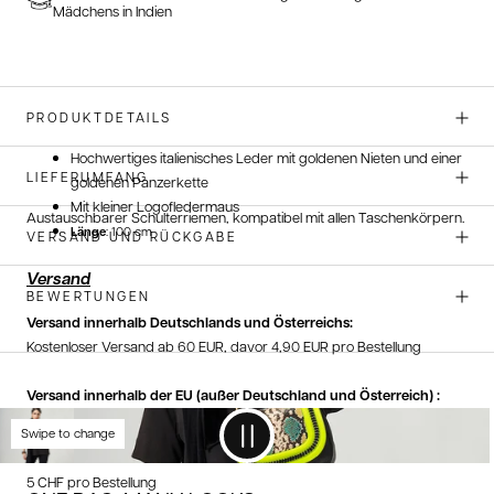
Mädchens in Indien
PRODUKTDETAILS
Hochwertiges italienisches Leder mit goldenen Nieten und einer
LIEFERUMFANG
goldenen Panzerkette
Mit kleiner Logofledermaus
Austauschbarer Schulterriemen, kompatibel mit allen Taschenkörpern.
Länge
: 100 cm
VERSAND UND RÜCKGABE
Versand
BEWERTUNGEN
Versand innerhalb Deutschlands und Österreichs:
Kostenloser Versand ab 60 EUR, davor 4,90 EUR pro Bestellung
Versand innerhalb der EU (außer Deutschland und Österreich) :
5 EUR pro Bestellung
Swipe to change
Versand innerhalb der Schweiz:
5 CHF pro Bestellung