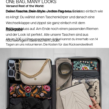
ONE BAG, MANY LOOKS
Versand Rest of the World:
Deine Tasche. Dein Style. Jeden Tag neu.
Es ist so einfach wie
Deine Versandkosten werden im Warenkorb berechnet
es klingt: Du wählst einen Taschenkörper und danach eine
Wechselklappe und zippst sie ganz einfach mit dem
Reißverschluss auf. Am Ende noch einen passenden Riemen
Rückgabe
und der Look ist perfekt. Alle unsere Taschen sind aus
Alle im ZOÉ LU Shop erworbenen Artikel kannst du innerhalb von 14
hochwertigem italienischem Leder.
Tagen an uns retournieren. Die Kosten für das Rücksendeetikett
werden von deiner Rücksendung abgezogen.
Retoure aus Deutschland:
2,95 EUR
Retoure aus Österreich:
3,95 EUR
Wichtig
: Bei
Schweizer Bestellungen
liegt ein Retourelabel in deinem
Paket. Da musst du nichts mehr anmelden!
10 EUR Rückversand