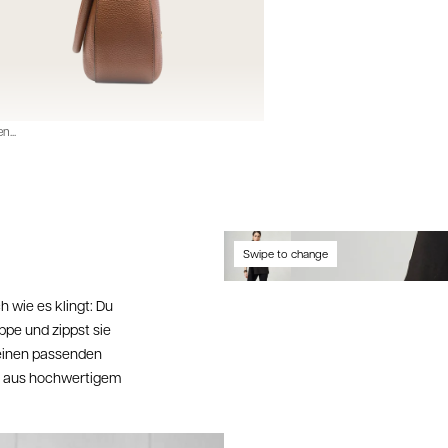
Hier ka
https:/
Nach Ei
14 Tage
Zahlung
Wenn du
...
auf den
Umtau
Einen U
Retoure
Swipe to change
Reklam
ch wie es klingt: Du
Sollte 
pe und zippst sie
dir ang
 einen passenden
Kunden
nd aus hochwertigem
Sende 
ein Fot