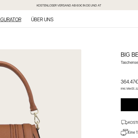
KOSTENLOSER VERSAND AB 60€ IN DE UND AT
IGURATOR
ÜBER UNS
BIG B
Taschense
Angebot
364.47
inkl. MwSt.
zz
KOST
Eine T