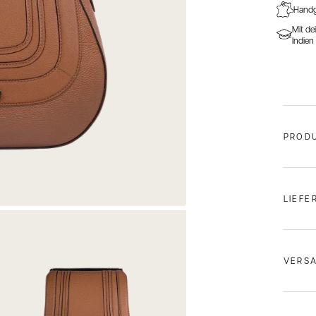
Handge
Mit de
Indien
PROD
Tasche
LIEFE
P
VERS
S
Versa