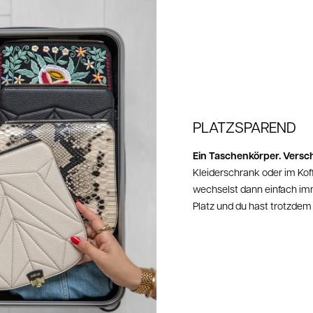
Nach un
kosten
unkomp
Bei Fr
PLATZSPAREND
Ein Taschenkörper. Versch
Kleiderschrank oder im Kof
wechselst dann einfach imm
Platz und du hast trotzde