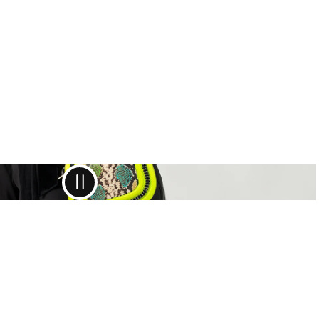
nnst du deine Retoure anmelden:
/zoelu.com/pages/retoure
ngang deiner Retoure kann die Bearbeitungszeit bis zu
 dauern.
Die Gutschrift erfolgt auf das von dir gewählte
smittel.
 per Gutschein bezahlt hast, wird dir das Geld wieder
 Gutschein gutgeschrieben.
sch
mtausch mit dem gleichen Produkt kannst du im
nportal anmelden und ist kostenfrei.
ationen & Mängel
ein Artikel einen Mangel aufweisen oder beschädigt bei
ekommen sein, wende dich bitte an unseren
service unter
shop@zoelu.com
.
uns dazu eine kurze Beschreibung des Mangels sowie
o.
So können wir den Fall schnell prüfen.