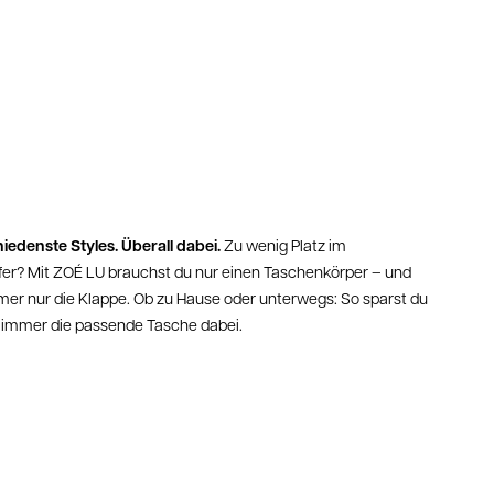
serer Einschätzung erhältst du selbstverständlich
ein
loses Retourenlabel
von uns, damit du den Artikel
liziert zurücksenden kannst
agen wende dich bitte an: shop@zoelu.com
iedenste Styles. Überall dabei.
Zu wenig Platz im
fer? Mit ZOÉ LU brauchst du nur einen Taschenkörper – und
er nur die Klappe. Ob zu Hause oder unterwegs: So sparst du
m immer die passende Tasche dabei.