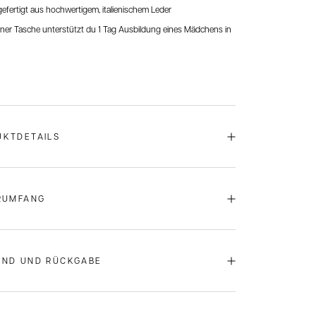
fertigt aus hochwertigem, italienischem Leder
iner Tasche unterstützt du 1 Tag Ausbildung eines Mädchens in
UKTDETAILS
nkörper Best Buddy:
Aus hochwertigem italienischem Premiumleder
RUMFANG
olierter, hellgoldener Metallreißverschluss mit
innovativem Secure-System zur Befestigung und
Taschenset
bestehend aus Wechselklappe,
zum Austauschen der ZOÉ LU Wechselklappen
Taschenkörper und einem
längenverstellbaren
Hauptfach mit Reißverschluss
AND UND RÜCKGABE
chulterriemen in der gleichen Lederfarbe.
Reißverschlussfach innen
Doppelsteckfach innen
nd
Rückwärtiges Steckfach mit Magnetverschluss