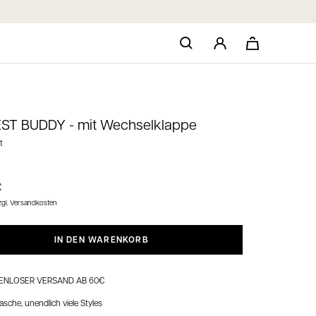
EST BUDDY -
mit Wechselklappe
t
spreis
€
gl. Versandkosten
IN DEN WARENKORB
ENLOSER VERSAND AB 60€
asche, unendlich viele Styles