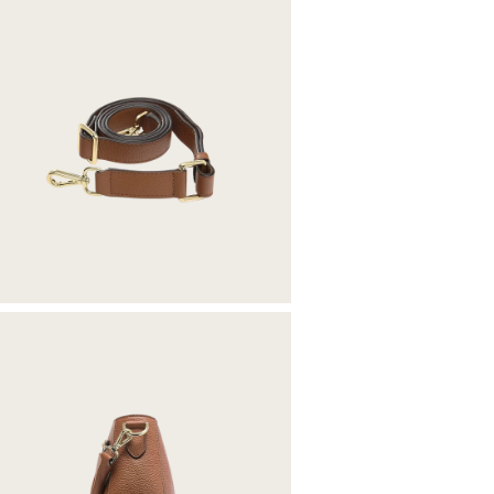
Rückse
abgezo
Retour
2,95 E
Retour
3,95 E
Wichti
deinem 
10 EUR
Retour
10 EUR
Retour
10 CHF