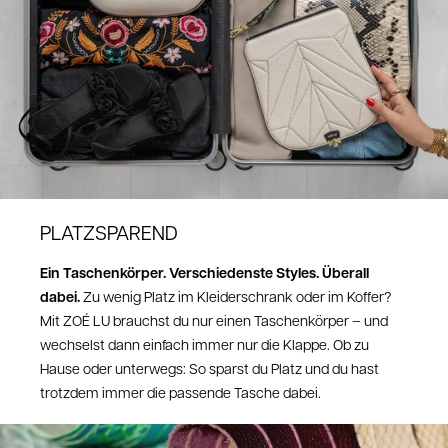
3,95 EUR
Wichtig
: Bei
Schweizer Bestellungen
liegt ein Retourelabel in deinem
Paket. Da musst du nichts mehr anmelden!
10 EUR Rückversand
Retoure aus anderen EU Ländern:
10 EUR Rückversand
Retoure aus NON-EU Ländern (außer Schweiz)
10 CHF Rückversand
PLATZSPAREND
Hier kannst du deine Retoure anmelden:
https://zoelu.com/pages/retoure
Ein Taschenkörper. Verschiedenste Styles. Überall
Nach Eingang deiner Retoure kann die Bearbeitungszeit bis zu 14 Tage
dabei.
Zu wenig Platz im Kleiderschrank oder im Koffer?
dauern.
Die Gutschrift erfolgt auf das von dir gewählte Zahlungsmittel.
Mit ZOÉ LU brauchst du nur einen Taschenkörper – und
Wenn du per Gutschein bezahlt hast, wird dir das Geld wieder auf den
wechselst dann einfach immer nur die Klappe. Ob zu
Gutschein gutgeschrieben.
Hause oder unterwegs: So sparst du Platz und du hast
trotzdem immer die passende Tasche dabei.
Umtausch
Einen Umtausch mit dem gleichen Produkt kannst du im