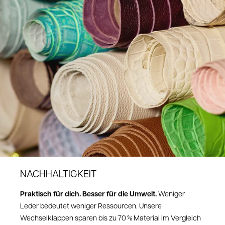
Retourenportal anmelden und ist kostenfrei.
Reklamationen & Mängel
Sollte ein Artikel einen Mangel aufweisen oder beschädigt bei dir
angekommen sein, wende dich bitte an unseren Kundenservice unter
shop@zoelu.com
.
Sende uns dazu eine kurze Beschreibung des Mangels sowie
ein Foto.
So können wir den Fall schnell prüfen.
Nach unserer Einschätzung erhältst du selbstverständlich
ein
kostenloses Retourenlabel
von uns, damit du den Artikel unkompliziert
zurücksenden kannst
Bei Fragen wende dich bitte an: shop@zoelu.com
NACHHALTIGKEIT
Praktisch für dich. Besser für die Umwelt.
Weniger
Leder bedeutet weniger Ressourcen. Unsere
Wechselklappen sparen bis zu 70 % Material im Vergleich