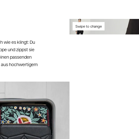
Rück
Swipe to change
Alle im
ch wie es klingt: Du
von 14 
pe und zippst sie
Rückse
 einen passenden
abgezo
nd aus hochwertigem
Retour
2,95 E
Retour
3,95 E
Wichti
deinem 
10 EUR