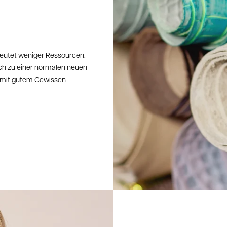
Reklam
Sollte 
dir ang
Kunden
Sende 
eutet weniger Ressourcen.
ein Fot
ch zu einer normalen neuen
Nach un
er mit gutem Gewissen
kosten
unkomp
Bei Fr