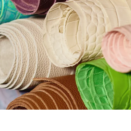
ationen & Mängel
ein Artikel einen Mangel aufweisen oder beschädigt bei
ekommen sein, wende dich bitte an unseren
service unter
shop@zoelu.com
.
uns dazu eine kurze Beschreibung des Mangels sowie
o.
So können wir den Fall schnell prüfen.
serer Einschätzung erhältst du selbstverständlich
ein
loses Retourenlabel
von uns, damit du den Artikel
liziert zurücksenden kannst
agen wende dich bitte an: shop@zoelu.com