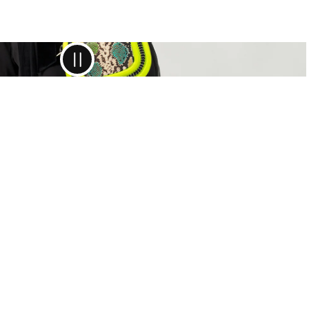
gabe
 ZOÉ LU Shop erworbenen Artikel kannst du innerhalb
Tagen an uns retournieren. Die Kosten für das
ndeetikett werden von deiner Rücksendung
gen.
e aus Deutschland:
UR
e aus Österreich:
UR
g
: Bei
Schweizer Bestellungen
liegt ein Retourelabel in
Paket. Da musst du nichts mehr anmelden!
 Rückversand