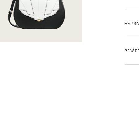
VERS
Versa
BEWE
Versan
Kostenl
Bestel
Versan
Österre
5 EUR p
Versan
5 CHF p
Versand
Deine 