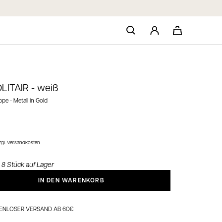
LITAIR -
weiß
pe - Metall in Gold
spreis
gl. Versandkosten
 8 Stück auf Lager
IN DEN WARENKORB
ENLOSER VERSAND AB 60€