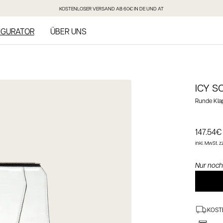
KOSTENLOSER VERSAND AB 60€ IN DE UND AT
IGURATOR
ÜBER UNS
ICY SO
Runde Klap
Angebot
147.54€
inkl. MwSt.
zz
Nur noch
KOST