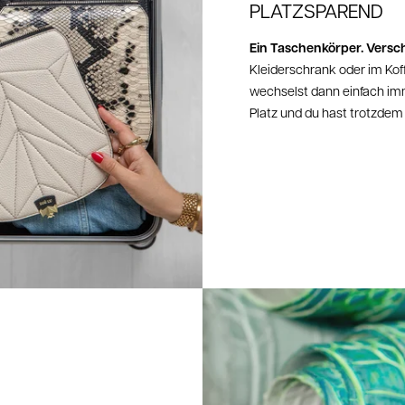
PLATZSPAREND
Retour
10 EUR
Ein Taschenkörper. Versch
Kleiderschrank oder im Kof
Retour
wechselst dann einfach imm
10 CHF
Platz und du hast trotzde
Hier ka
https:/
Nach Ei
14 Tage
Zahlung
Wenn du
auf den
Umtau
Einen U
Retoure