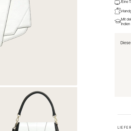
Eine T
Handge
Mit de
Indien
Diese
LIEFE