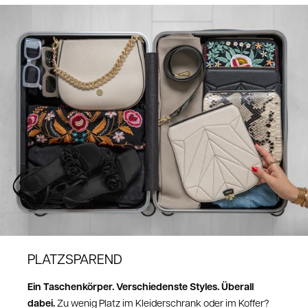
werden von deiner Rücksendung abgezogen.
Anleitung zu verwenden.
Mit Vorab-Schutz durch den
Friiz
Protector
kann das Leder bei Verfärbungen mit dem
Friiz
Retoure aus Deutschland:
Cleanser
relativ leicht wieder gesäubert werden.
2,95 EUR
Retoure aus Österreich:
3,95 EUR
Wichtig
: Bei
Schweizer Bestellungen
liegt ein Retourelabel in deinem
Paket. Da musst du nichts mehr anmelden!
10 EUR Rückversand
Retoure aus anderen EU Ländern:
10 EUR Rückversand
Retoure aus NON-EU Ländern (außer Schweiz)
10 CHF Rückversand
PLATZSPAREND
Hier kannst du deine Retoure anmelden:
https://zoelu.com/pages/retoure
Ein Taschenkörper. Verschiedenste Styles. Überall
Nach Eingang deiner Retoure kann die Bearbeitungszeit bis zu 14 Tage
dabei.
Zu wenig Platz im Kleiderschrank oder im Koffer?