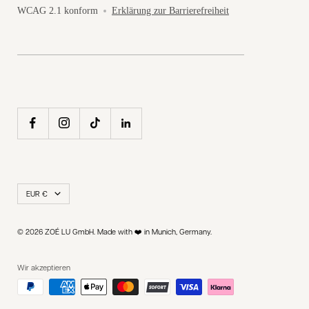
WCAG 2.1 konform
Erklärung zur Barrierefreiheit
Land/Region
EUR €
© 2026 ZOÉ LU GmbH. Made with ❤️ in Munich, Germany.
Wir akzeptieren