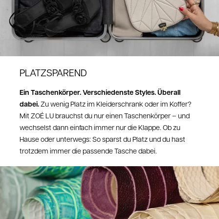
Retoure aus anderen EU Ländern:
10 EUR Rückversand
Retoure aus NON-EU Ländern (außer Schweiz)
10 CHF Rückversand
PLATZSPAREND
Hier kannst du deine Retoure anmelden:
https://zoelu.com/pages/retoure
Ein Taschenkörper. Verschiedenste Styles. Überall
Nach Eingang deiner Retoure kann die Bearbeitungszeit bis zu 14 Tage
dabei.
Zu wenig Platz im Kleiderschrank oder im Koffer?
dauern.
Die Gutschrift erfolgt auf das von dir gewählte Zahlungsmittel.
Mit ZOÉ LU brauchst du nur einen Taschenkörper – und
Wenn du per Gutschein bezahlt hast, wird dir das Geld wieder auf den
wechselst dann einfach immer nur die Klappe. Ob zu
Gutschein gutgeschrieben.
Hause oder unterwegs: So sparst du Platz und du hast
trotzdem immer die passende Tasche dabei.
Umtausch
Einen Umtausch mit dem gleichen Produkt kannst du im
Retourenportal anmelden und ist kostenfrei.
Reklamationen & Mängel
Sollte ein Artikel einen Mangel aufweisen oder beschädigt bei dir