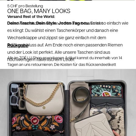
5 CHF pro Bestellung
ONE BAG, MANY LOOKS
Versand Rest of the World:
Deine Tasche. Dein Style. Jeden Tag neu.
Es ist so einfach wie
Deine Versandkosten werden im Warenkorb berechnet
es klingt: Du wählst einen Taschenkörper und danach eine
Wechselklappe und zippst sie ganz einfach mit dem
Reißverschluss auf. Am Ende noch einen passenden Riemen
Rückgabe
und der Look ist perfekt. Alle unsere Taschen sind aus
Alle im ZOÉ LU Shop erworbenen Artikel kannst du innerhalb von 14
hochwertigem italienischem Leder.
Tagen an uns retournieren. Die Kosten für das Rücksendeetikett
werden von deiner Rücksendung abgezogen.
Retoure aus Deutschland:
2,95 EUR
Retoure aus Österreich:
3,95 EUR
Wichtig
: Bei
Schweizer Bestellungen
liegt ein Retourelabel in deinem
Paket. Da musst du nichts mehr anmelden!
10 EUR Rückversand