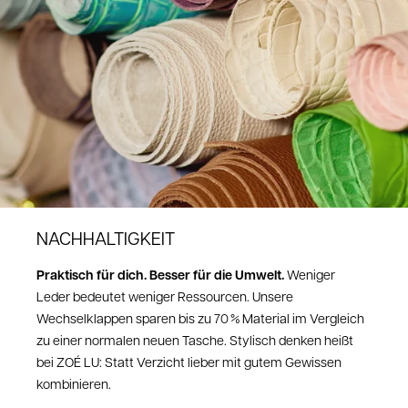
angekommen sein, wende dich bitte an unseren Kundenservice unter
shop@zoelu.com
.
Sende uns dazu eine kurze Beschreibung des Mangels sowie
ein Foto.
So können wir den Fall schnell prüfen.
Nach unserer Einschätzung erhältst du selbstverständlich
ein
kostenloses Retourenlabel
von uns, damit du den Artikel unkompliziert
zurücksenden kannst
Bei Fragen wende dich bitte an: shop@zoelu.com
NACHHALTIGKEIT
Praktisch für dich. Besser für die Umwelt.
Weniger
Leder bedeutet weniger Ressourcen. Unsere
Wechselklappen sparen bis zu 70 % Material im Vergleich
zu einer normalen neuen Tasche. Stylisch denken heißt
bei ZOÉ LU: Statt Verzicht lieber mit gutem Gewissen
kombinieren.