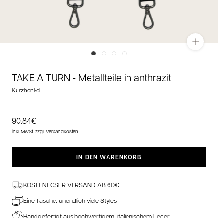
Zoom
Zur
Zur
Zur
Zur
Slide
Slide
Slide
Slide
TAKE A TURN -
Metallteile in anthrazit
1
2
3
4
gehen
gehen
gehen
gehen
Kurzhenkel
Angebotspreis
90.84€
inkl. MwSt.
zzgl. Versandkosten
IN DEN WARENKORB
KOSTENLOSER VERSAND AB 60€
Eine Tasche, unendlich viele Styles
Handgefertigt aus hochwertigem, italienischem Leder