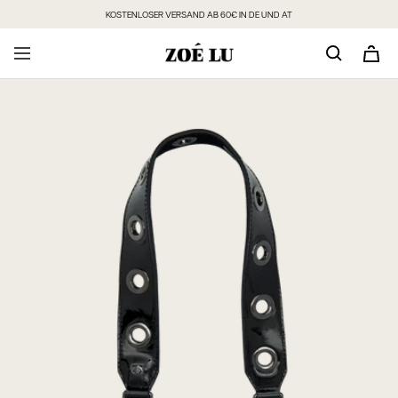
Direkt
KOSTENLOSER VERSAND AB 60€ IN DE UND AT
zum
Inhalt